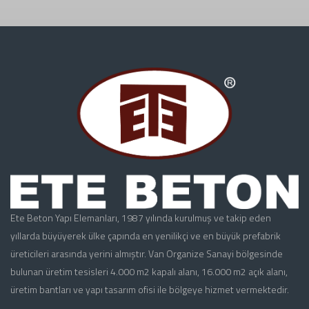
Ete Beton Yapı Elemanları, 1987 yılında kurulmuş ve takip eden
yıllarda büyüyerek ülke çapında en yenilikçi ve en büyük prefabrik
üreticileri arasında yerini almıştır. Van Organize Sanayi bölgesinde
bulunan üretim tesisleri 4.000 m2 kapalı alanı, 16.000 m2 açık alanı,
üretim bantları ve yapı tasarım ofisi ile bölgeye hizmet vermektedir.