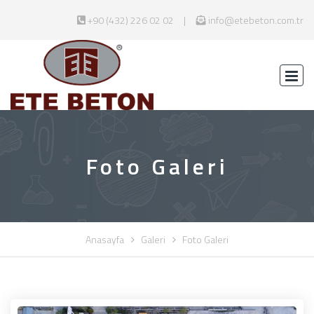
+90 (432) 226 02 02
info@etebeton.com.tr
Foto Galeri
Anasayfa
Galeri
Foto Galeri