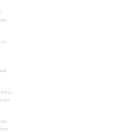
u
mlak
n ve
arlık
, Bursa
z aynı
 çok
ndine