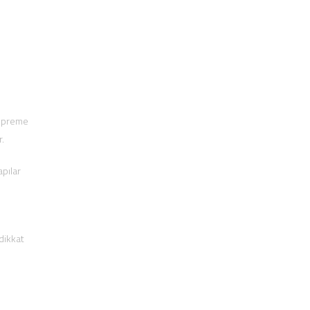
depreme
r.
apılar
dikkat