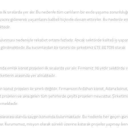
ilk sıralarda yer alır. Bu nedenle tüm canlıların bir evde yaşama zorunluluğ
yacını gidererek yaşamlarını kaliteli biçimde devam ettirirler. Bu nedenle e
ktedir.
lunması nedeniyle rekabet ortamı fazladır. Ancak sektörde kaliteli iş yapa
ğu görülmektedir. Bu kurumlardan bir tanesi de şirketimiz ETE BETON olarak
mlak konut projeleri ilk sıralarda yer alır. Firmamız 36 yıldır sektörde v
rketlerin arasında yer almaktadır.
nut projeleri ile sınırlı değildir. Firmamızın Ardahan konut, Adana konut
projeleri ve akla gelen tüm şehirlerde çeşitli projeleri mevcuttur. Şirketimi
dürmektedir.
uluslararası alanda saygın konumda bulunmaktadır. Bu nedenle her geçen gün
ur. Kurumumuz, misyon olarak sürekli üzerine katarak projeler yapmayı ke