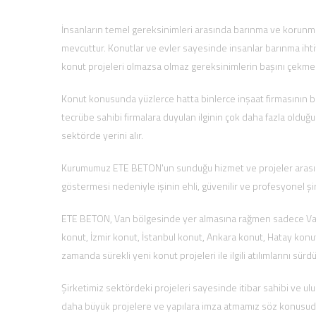
İnsanların temel gereksinimleri arasında barınma ve korunma 
mevcuttur. Konutlar ve evler sayesinde insanlar barınma ihti
konut projeleri olmazsa olmaz gereksinimlerin başını çekme
Konut konusunda yüzlerce hatta binlerce inşaat firmasının bu
tecrübe sahibi firmalara duyulan ilginin çok daha fazla oldu
sektörde yerini alır.
Kurumumuz ETE BETON'un sunduğu hizmet ve projeler arasında e
göstermesi nedeniyle işinin ehli, güvenilir ve profesyonel şi
ETE BETON, Van bölgesinde yer almasına rağmen sadece Van ko
konut, İzmir konut, İstanbul konut, Ankara konut, Hatay konut 
zamanda sürekli yeni konut projeleri ile ilgili atılımlarını sür
Şirketimiz sektördeki projeleri sayesinde itibar sahibi ve 
daha büyük projelere ve yapılara imza atmamız söz konusud