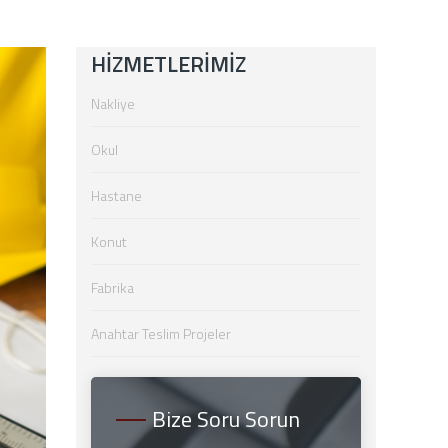
HIZMETLERIMIZ
Nakliye
Okul
Hastane
Konut
Fabrika
Anahtar Teslim Projeler
Bize Soru Sorun