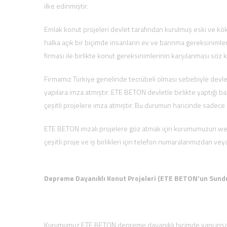
ilke edinmiştir.
Emlak konut projeleri devlet tarafından kurulmuş eski ve köklü
halka açık bir biçimde insanların ev ve barınma gereksinimler
firması ile birlikte konut gereksinimlerinin karşılanması söz
Firmamız Türkiye genelinde tecrübeli olması sebebiyle devle
yapılara imza atmıştır. ETE BETON devletle birlikte yaptığı 
çeşitli projelere imza atmıştır. Bu durumun haricinde sadec
ETE BETON imzalı projelere göz atmak için kurumumuzun web 
çeşitli proje ve iş birlikleri için telefon numaralarımızdan ve
Depreme Dayanıklı Konut Projeleri (ETE BETON'un Sunduğ
Kurumumuz ETE BETON depreme dayanıklı biçimde yapı inşa