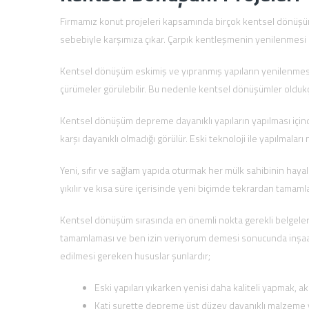
Firmamız konut projeleri kapsamında birçok kentsel dönüşüm 
sebebiyle karşımıza çıkar. Çarpık kentleşmenin yenilenmesi iç
Kentsel dönüşüm eskimiş ve yıpranmış yapıların yenilenmesi 
çürümeler görülebilir. Bu nedenle kentsel dönüşümler oldukç
Kentsel dönüşüm depreme dayanıklı yapıların yapılması için
karşı dayanıklı olmadığı görülür. Eski teknoloji ile yapılmala
Yeni, sıfır ve sağlam yapıda oturmak her mülk sahibinin haya
yıkılır ve kısa süre içerisinde yeni biçimde tekrardan tamaml
Kentsel dönüşüm sırasında en önemli nokta gerekli belgelerin
tamamlaması ve ben izin veriyorum demesi sonucunda inşaa
edilmesi gereken hususlar şunlardır;
Eski yapıları yıkarken yenisi daha kaliteli yapmak, ak
Kati surette depreme üst düzey dayanıklı malzeme 