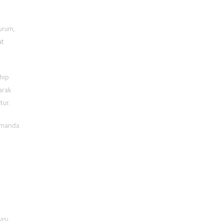
kurum,
at
hip
arak
tur.
zamanda
ası