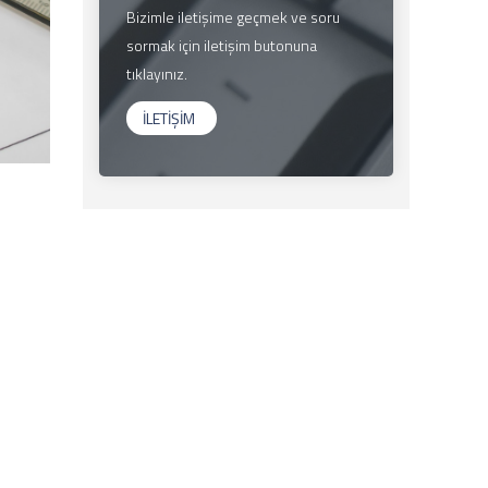
Bizimle iletişime geçmek ve soru
sormak için iletişim butonuna
tıklayınız.
İLETİŞİM