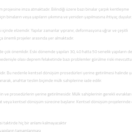
projesine imza atmaktadır. Bilindiği üzere bazı binalar çarpık kentleşme
in binaların veya yapıların yıkımına ve yeniden yapılmasına ihtiyaç duyulur.
içinde elzemdir. Yapılar zamanlar yıpranır, deformasyona uğrar ve çeşitli
a önemli projeler arasında yer almaktadır.
de çok önemlidir. Eski dönemde yapılan 30, 40 hatta 50 senelik yapıların 
rı nedeniyle olası deprem felaketinde bazı problemler görülme riski mevcuttu
lidir. Bu nedenle kentsel dönüşüm prosedürleri yerine getirilmesi halinde y
anarak, anahtar teslim biçimde mülk sahiplerine iade edilir.
 ve prosedürlerin yerine getirilmesidir. Mülk sahiplerinin gerekli evrakları
t veya kentsel dönüşüm sürecine başlanır. Kentsel dönüşüm projelerinde 
si taktirde hiç bir anlamı kalmayacaktır
yapıların tamamlanması