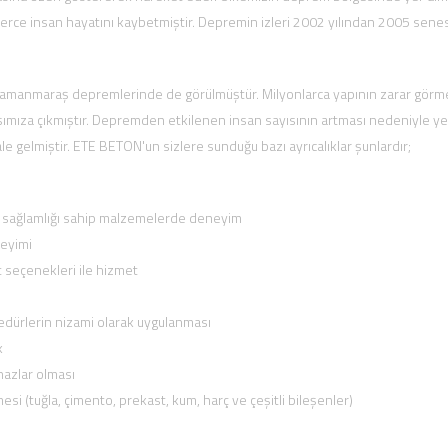
rce insan hayatını kaybetmiştir. Depremin izleri 2002 yılından 2005 sene
hramanmaraş depremlerinde de görülmüştür. Milyonlarca yapının zarar görm
ımıza çıkmıştır. Depremden etkilenen insan sayısının artması nedeniyle ye
e gelmiştir. ETE BETON'un sizlere sunduğu bazı ayrıcalıklar şunlardır;
y sağlamlığı sahip malzemelerde deneyim
neyimi
 seçenekleri ile hizmet
edürlerin nizami olarak uygulanması
k
ihazlar olması
i (tuğla, çimento, prekast, kum, harç ve çeşitli bileşenler)