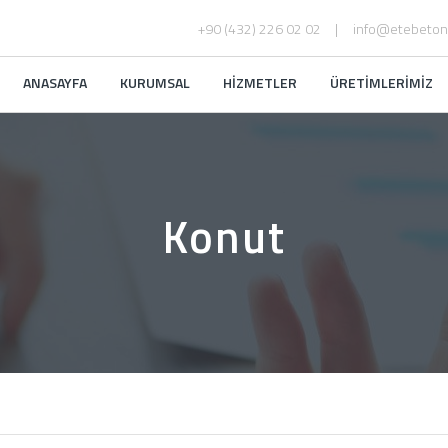
+90 (432) 226 02 02
info@etebeton
ANASAYFA
KURUMSAL
HİZMETLER
ÜRETİMLERİMİZ
Konut