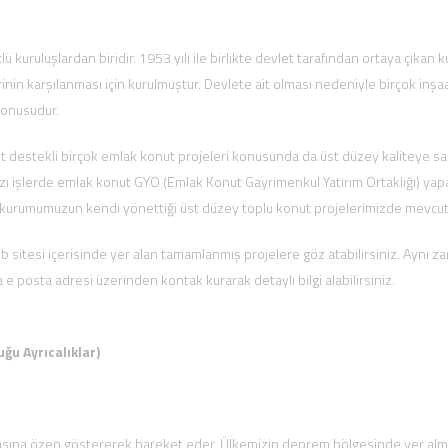
 kuruluşlardan biridir. 1953 yılı ile birlikte devlet tarafından ortaya çıkan 
inin karşılanması için kurulmuştur. Devlete ait olması nedeniyle birçok inşa
 konusudur.
t destekli birçok emlak konut projeleri konusunda da üst düzey kaliteye sa
bazı işlerde emlak konut GYO (Emlak Konut Gayrimenkul Yatırım Ortaklığı) yap
e kurumumuzun kendi yönettiği üst düzey toplu konut projelerimizde mevcut
sitesi içerisinde yer alan tamamlanmış projelere göz atabilirsiniz. Aynı 
ya e posta adresi üzerinden kontak kurarak detaylı bilgi alabilirsiniz.
u Ayrıcalıklar)
sına özen göstererek hareket eder. Ülkemizin deprem bölgesinde yer alm