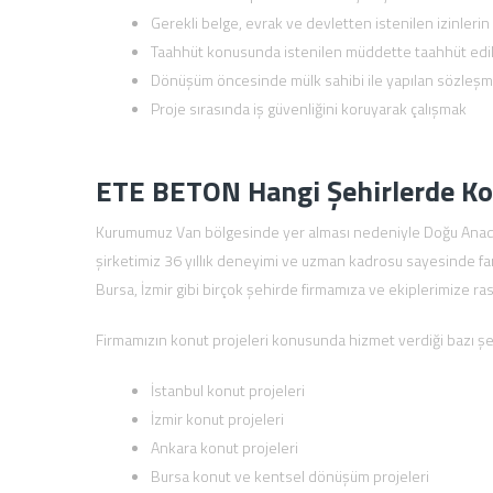
Gerekli belge, evrak ve devletten istenilen izinlerin
Taahhüt konusunda istenilen müddette taahhüt edil
Dönüşüm öncesinde mülk sahibi ile yapılan sözleşm
Proje sırasında iş güvenliğini koruyarak çalışmak
ETE BETON Hangi Şehirlerde Ko
Kurumumuz Van bölgesinde yer alması nedeniyle Doğu Anado
şirketimiz 36 yıllık deneyimi ve uzman kadrosu sayesinde farkl
Bursa, İzmir gibi birçok şehirde firmamıza ve ekiplerimize 
Firmamızın konut projeleri konusunda hizmet verdiği bazı şeh
İstanbul konut projeleri
İzmir konut projeleri
Ankara konut projeleri
Bursa konut ve kentsel dönüşüm projeleri