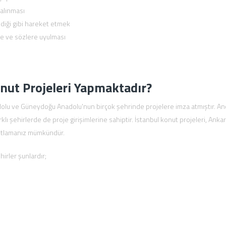
 alınması
diği gibi hareket etmek
e ve sözlere uyulması
nut Projeleri Yapmaktadır?
lu ve Güneydoğu Anadolu'nun birçok şehrinde projelere imza atmıştır. An
ı şehirlerde de proje girişimlerine sahiptir. İstanbul konut projeleri, Ankar
rastlamanız mümkündür.
irler şunlardır;