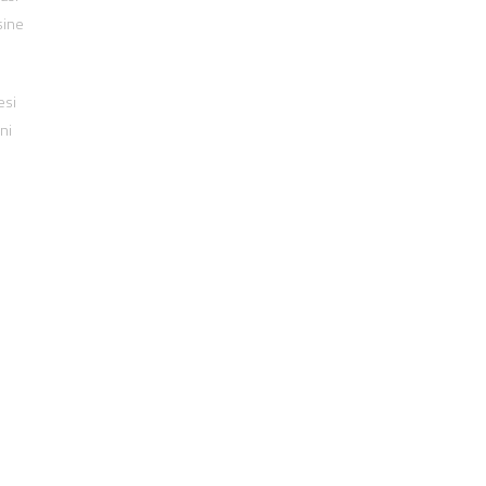
sine
esi
ni