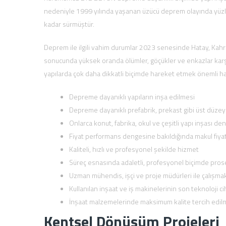
nedeniyle 1999 yılında yaşanan üzücü deprem olayında yüzle
kadar sürmüştür.
Deprem ile ilgili vahim durumlar 2023 senesinde Hatay, Ka
sonucunda yüksek oranda ölümler, göçükler ve enkazlar karş
yapılarda çok daha dikkatli biçimde hareket etmek önemli hal
Depreme dayanıklı yapıların inşa edilmesi
Depreme dayanıklı prefabrik, prekast gibi üst düze
Onlarca konut, fabrika, okul ve çeşitli yapı inşası de
Fiyat performans dengesine bakıldığında makul fiyat
Kaliteli, hızlı ve profesyonel şekilde hizmet
Süreç esnasında adaletli, profesyonel biçimde pros
Uzman mühendis, işçi ve proje müdürleri ile çalışma
Kullanılan inşaat ve iş makinelerinin son teknoloji c
İnşaat malzemelerinde maksimum kalite tercih edilmes
Kentsel Dönüşüm Projeleri