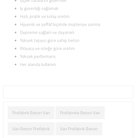
İşçilik hatalarını gidermek
İş güvenliği sağlamak
Hızlı, pratik ve kolay üretim
Hijyenik ve şeffaf biçimde müşteriye sunma
Depreme sağlam ve dayanıklı
Yüksek taşıyıcı güce sahip beton
İhtiyaca ve isteğe göre üretim
Yüksek performans
Her alanda kullanım
Prefabrik Beton Van
Prefabrike Beton Van
Van Beton Prefabrik
Van Prefabrik Beton