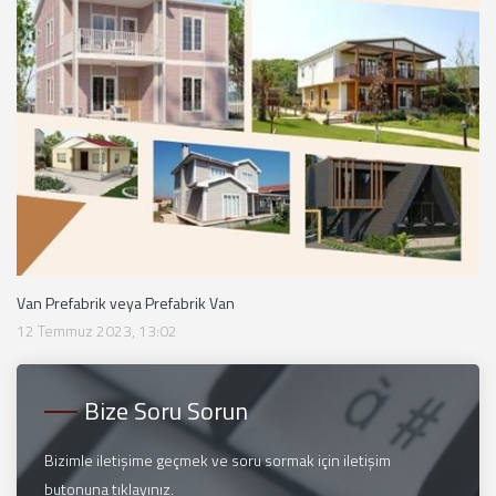
Van Prefabrik veya Prefabrik Van
12 Temmuz 2023, 13:02
Bize Soru Sorun
Bizimle iletişime geçmek ve soru sormak için iletişim
butonuna tıklayınız.