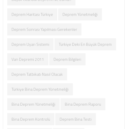
Deprem Haritası Türkiye
Deprem Yönetmeliği
Deprem Sonrası Yapılması Gerekenler
Deprem Uyarı Sistemi
Türkiye Deki En Büyük Deprem
Van Depremi 2011
Deprem Bilgileri
Deprem Tatbikatı Nasıl Olacak
Türkiye Bina Deprem Yönetmeliği
Bina Deprem Yönetmeliği
Bina Deprem Raporu
Bina Deprem Kontrolü
Deprem Bina Testi