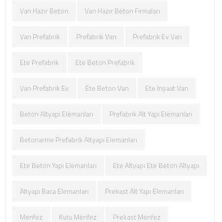
Van Hazır Beton
Van Hazır Beton Firmaları
Van Prefabrik
Prefabrik Van
Prefabrik Ev Van
Ete Prefabrik
Ete Beton Prefabrik
Van Prefabrik Ev
Ete Beton Van
Ete Inşaat Van
Beton Altyapı Elemanları
Prefabrik Alt Yapı Elemanları
Betonarme Prefabrik Altyapı Elemanları
Ete Beton Yapı Elemanları
Ete Altyapı Ete Beton Altyapı
Altyapı Baca Elemanları
Prekast Alt Yapı Elemanları
Menfez
Kutu Menfez
Prekast Menfez