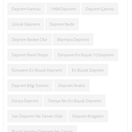
Deprem Haritası
1999 Depremi
Deprem Çantası
Gölcük Depremi
Deprem Nedir
Deprem Neden Olur
Marmara Depremi
Deprem Nasıl Oluşur
Dünyanın En Büyük 10 Depremi
Dünyanın En Büyük Depremi
En Büyük Deprem
Deprem Bilgi Sistemi
Deprem Analizi
Dünya Deprem
Türkiye Nin En Büyük Depremi
Van Depremi Ne Zaman Oldu
Deprem Bölgeleri
Büyük İstanbul Depremi Ne Zaman