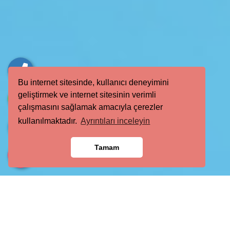
Bu internet sitesinde, kullanıcı deneyimini
geliştirmek ve internet sitesinin verimli
çalışmasını sağlamak amacıyla çerezler
kullanılmaktadır.
Ayrıntıları inceleyin
Tamam